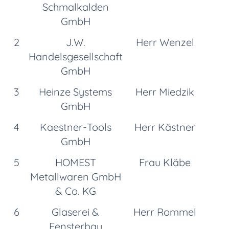
Schmalkalden
GmbH
2
J.W.
Herr Wenzel
Handelsgesellschaft
GmbH
3
Heinze Systems
Herr Miedzik
GmbH
4
Kaestner-Tools
Herr Kästner
GmbH
5
HOMEST
Frau Kläbe
Metallwaren GmbH
& Co. KG
6
Glaserei &
Herr Rommel
Fensterbau