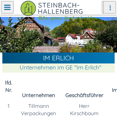
Zurück
Weiter
IM ERLICH
Unternehmen im GE ''Im Erlich''
lfd.
Nr.
Im
Unternehmen
Geschäftsführer
1
Tillmann
Herr
Verpackungen
Kirschbaum