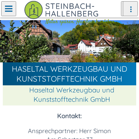
Zurück
Weiter
HASELTAL WERKZEUGBAU UND
KUNSTSTOFFTECHNIK GMBH
Haseltal Werkzeugbau und
Kunststofftechnik GmbH
Kontakt:
Ansprechpartner: Herr Simon