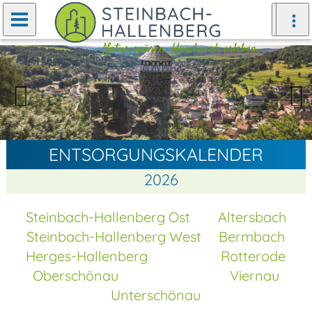
Zurück
Weiter
ENTSORGUNGSKALENDER
2026
Steinbach-Hallenberg Ost
Altersbach
Steinbach-Hallenberg West
Bermbach
Herges-Hallenberg
Rotterode
Oberschönau
Viernau
Unterschönau