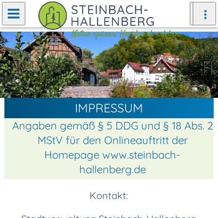
Zurück
Weiter
IMPRESSUM
Angaben gemäß § 5 DDG und § 18 Abs. 2
MStV für den Onlineauftritt der
Homepage www.steinbach-
hallenberg.de
Kontakt: