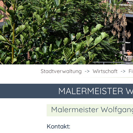
Stadtverwaltung
->
Wirtschaft
->
F
MALERMEISTER W
Malermeister Wolfgang
Kontakt: