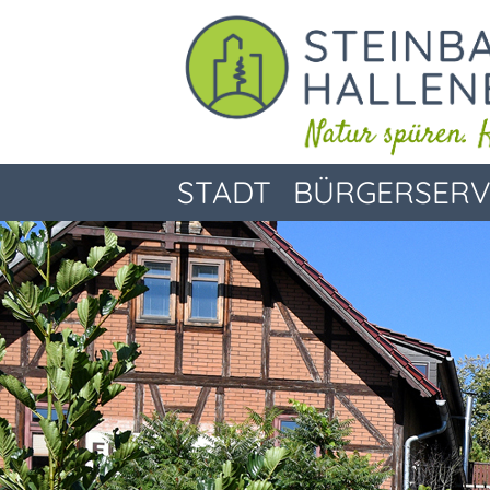
STADT
BÜRGERSERV