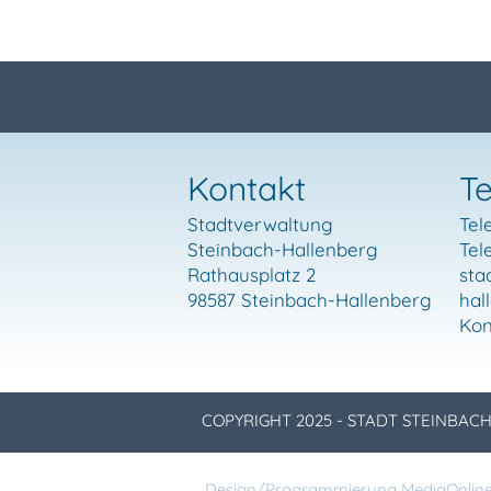
Kontakt
Te
Stadtverwaltung
Tel
Steinbach-Hallenberg
Tel
Rathausplatz 2
sta
98587 Steinbach-Hallenberg
hal
Kon
COPYRIGHT 2025 - STADT STEINBA
Design/Programmierung MediaOnline