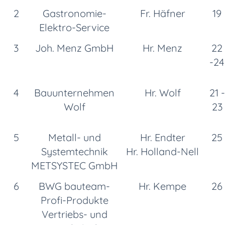
2
Gastronomie-
Fr. Häfner
19
Elektro-Service
3
Joh. Menz GmbH
Hr. Menz
22
-24
4
Bauunternehmen
Hr. Wolf
21 -
Wolf
23
5
Metall- und
Hr. Endter
25
Systemtechnik
Hr. Holland-Nell
METSYSTEC GmbH
6
BWG bauteam-
Hr. Kempe
26
Profi-Produkte
Vertriebs- und