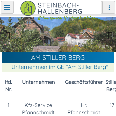
Zurück
Weiter
AM STILLER BERG
Unternehmen im GE ''Am Stiller Berg''
lfd.
Unternehmen
Geschäftsführer
Still
Nr.
Ber
1
Kfz-Service
Hr.
17
Pfannschmidt
Pfannschmidt