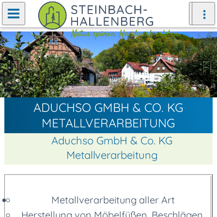
Zurück
Weiter
ADUCHSO GMBH & CO. KG
METALLVERARBEITUNG
Aduchso GmbH & Co. KG
Metallverarbeitung
Metallverarbeitung aller Art
Herstellung von Möbelfüßen, Beschlägen,