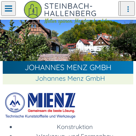
Zurück
Weiter
JOHANNES MENZ GMBH
Johannes Menz GmbH
Konstruktion