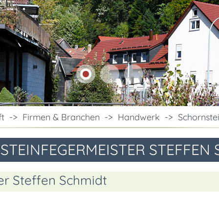
ft
->
Firmen & Branchen
->
Handwerk
->
Schornste
STEINFEGERMEISTER STEFFEN 
er Steffen Schmidt