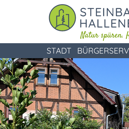
STADT
BÜRGERSERV