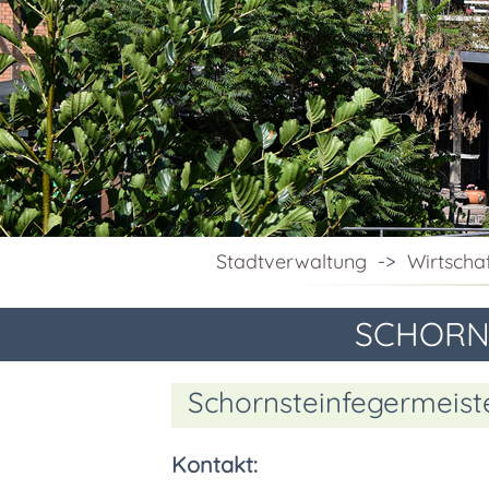
Stadtverwaltung
->
Wirtscha
SCHORN
Schornsteinfegermeist
Kontakt: