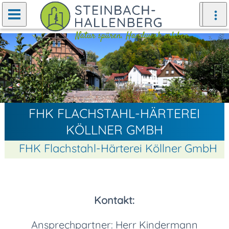
Zurück
Weiter
FHK FLACHSTAHL-HÄRTEREI
KÖLLNER GMBH
FHK Flachstahl-Härterei Köllner GmbH
Kontakt:
Ansprechpartner: Herr Kindermann